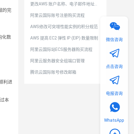
更改AWS 账户名称、电子邮件地址或
据的完
密码
阿里云国际账号注册购买流程
AWS修改可突增性能实例的积分规范
结构化数
AWS 提高 EC2 弹性 IP (EIP) 数量限制
微信咨询
阿里云国际站ECS服务器购买流程
阿里云服务器安全组端口管理
点击咨询
腾讯云国际账号修改邮箱
顺利进
电报咨询
过本
WhatsApp