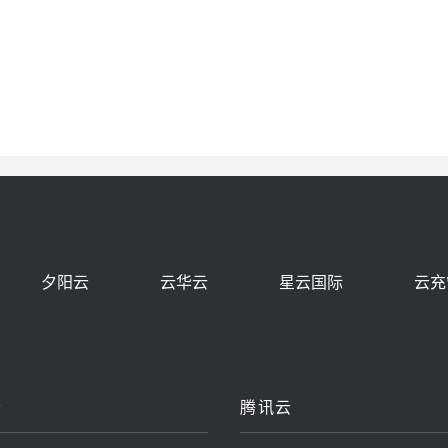
夕阳云
云华云
星云国际
云充
云
腾讯云