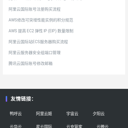
阿里云国际账号注册购买流程
AWS修改可突增性能实例的积分规范
AWS 提高 EC2 弹性 IP (EIP) 数量限制
阿里云国际站ECS服务器购买流程
阿里云服务器安全组端口管理
腾讯云国际账号修改邮箱
友情链接：
鸭呼云
阿里云姬
宇宙云
夕阳云
云华云
星云国际
云充管家
云腾云